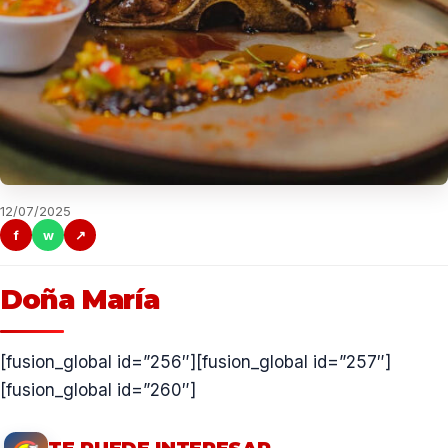
12/07/2025
f
w
↗
Doña María
[fusion_global id=”256″][fusion_global id=”257″]
[fusion_global id=”260″]