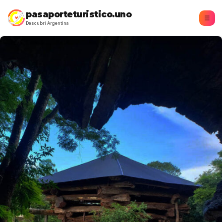
pasaporteturistico.uno
☰
Descubrí Argentina