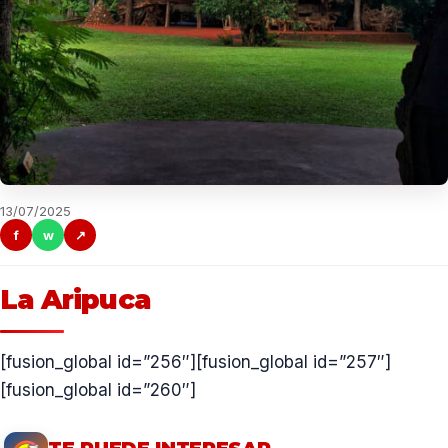
13/07/2025
f
w
↗
La Aripuca
[fusion_global id=”256″][fusion_global id=”257″]
[fusion_global id=”260″]